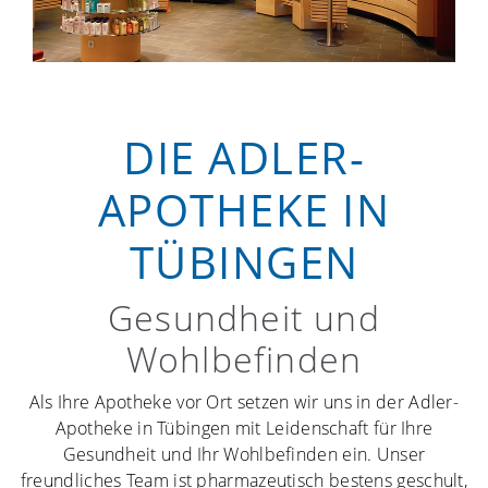
Kontakt
Ernährungsberatung
Haus- & Reiseapotheke
Apotheken Drive-In
Jobs
Phytothek
Kompressionsstrümpfe
Kundenkarte
HAUTNAH
TCM
Medikamente
▼
DIE ADLER-
Behandlungen
Onkologiepatienten-Betreuung
Grippe-Schutzimpfung
APOTHEKE IN
Kosmetik-Produkte
TÜBINGEN
Kontakt
Gesundheit und
Wohlbefinden
Als Ihre Apotheke vor Ort setzen wir uns in der Adler-
Apotheke in Tübingen mit Leidenschaft für Ihre
Gesundheit und Ihr Wohlbefinden ein. Unser
freundliches Team ist pharmazeutisch bestens geschult,